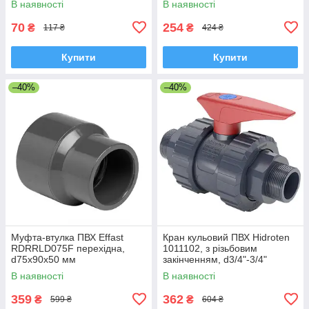
В наявності
В наявності
70
254
₴
₴
117 ₴
424 ₴
Купити
Купити
–40%
–40%
Муфта-втулка ПВХ Effast
Кран кульовий ПВХ Hidroten
RDRRLD075F перехідна,
1011102, з різьбовим
d75x90x50 мм
закінченням, d3/4"-3/4"
В наявності
В наявності
359
362
₴
₴
599 ₴
604 ₴