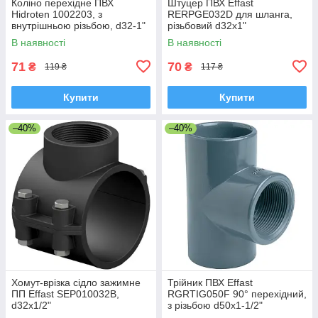
Коліно перехідне ПВХ
Штуцер ПВХ Effast
Hidroten 1002203, з
RERPGE032D для шланга,
внутрішньою різьбою, d32-1"
різьбовий d32х1"
В наявності
В наявності
71
70
₴
₴
119 ₴
117 ₴
Купити
Купити
–40%
–40%
Хомут-врізка сідло зажимне
Трійник ПВХ Effast
ПП Effast SEP010032B,
RGRTIG050F 90° перехідний,
d32x1/2"
з різьбою d50x1-1/2"