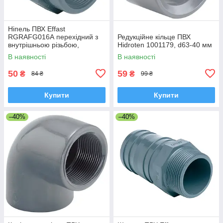
Ніпель ПВХ Effast
RGRAFG016А перехідний з
Редукційне кільце ПВХ
внутрішньою різьбою,
Hidroten 1001179, d63-40 мм
d16x3/8"
В наявності
В наявності
50
59
₴
₴
84 ₴
99 ₴
Купити
Купити
–40%
–40%