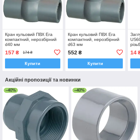
Кран кульовий ПВХ Era
Кран кульовий ПВХ Era
Загл
компактний, нерозбірний
компактний, нерозбірний
US60
d40 мм
d63 мм
різь
157
552
14
₴
₴
174 ₴
Купити
Купити
Акційні пропозиції та новинки
–40%
–40%