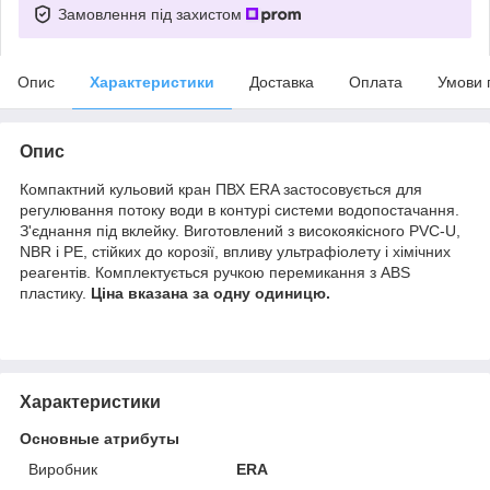
Замовлення під захистом
Опис
Характеристики
Доставка
Оплата
Умови 
Опис
Компактний кульовий кран ПВХ ERA застосовується для
регулювання потоку води в контурі системи водопостачання.
З'єднання під вклейку. Виготовлений з високоякісного PVC-U,
NBR і PE, стійких до корозії, впливу ультрафіолету і хімічних
реагентів. Комплектується ручкою перемикання з ABS
пластику.
Ціна вказана за одну одиницю.
Характеристики
Основные атрибуты
Виробник
ERA