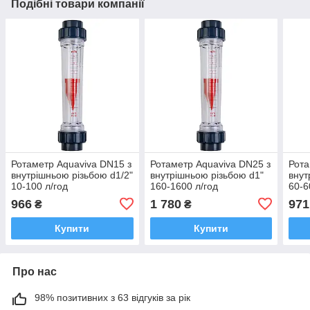
Подібні товари компанії
Ротаметр Aquaviva DN15 з
Ротаметр Aquaviva DN25 з
Рота
внутрішньою різьбою d1/2"
внутрішньою різьбою d1"
внут
10-100 л/год
160-1600 л/год
60-6
966
1 780
971
₴
₴
Купити
Купити
Про нас
98% позитивних з 63 відгуків за рік