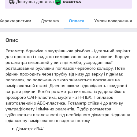
Доступна доставка
Характеристики
Доставка
Оплата
Умови повернення
Опис
Ротаметр Aquaviva з внутрішньою різьбою - ідеальний варіант
для простого і швидкого вимірювання витрати рідини. Корпус
ротаметра виконаний у вигляді колби, усередині якої
розташований рухливий поплавок червоного кольору. Потік
рідини проходить через трубку від низу до верху і піднімає
поплавок, по положенню якого знімаються показання на
вимірювальній шкалі. Ділення шкали відповідають швидкості
витрати рідини. Колба ротаметра виконана із ударостійкого
прозорого САН-пластика, муфти - з Н-ПВХ. Поплавок
виготовлений з АБС-пластика. Ротаметр стійкий до впливу
ультрафіолету і хімічних реагентів. Підбір ротаметра
здійснюється в залежності від необхідного діаметра з'єднання
і діапазону вимірювання швидкості потоку.
Діаметр: d3/4"