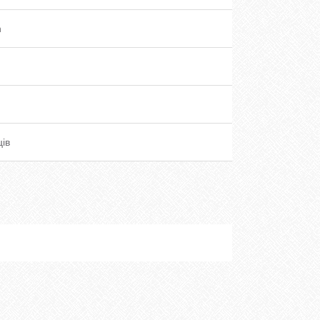
n
ців