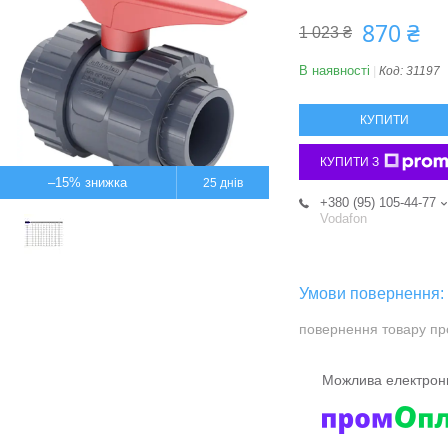
870 ₴
1 023 ₴
В наявності
Код:
31197
КУПИТИ
КУПИТИ З
–15%
25 днів
+380 (95) 105-44-77
Vodafon
повернення товару пр