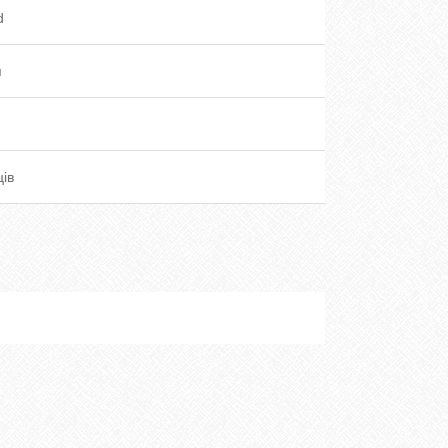
d
я
ців