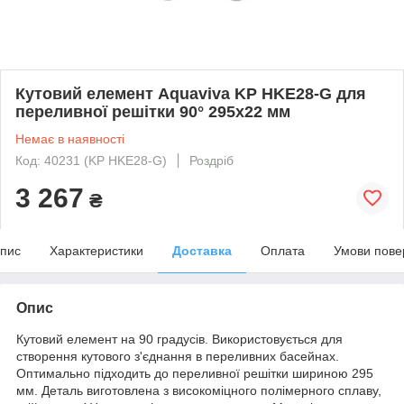
Кутовий елемент Aquaviva KP HKE28-G для
переливної решітки 90° 295х22 мм
Немає в наявності
Код: 40231 (KP HKE28-G)
Роздріб
3 267
₴
пис
Характеристики
Доставка
Оплата
Умови пове
Опис
Кутовий елемент на 90 градусів. Використовується для
створення кутового з'єднання в переливних басейнах.
Оптимально підходить до переливної решітки шириною 295
мм. Деталь виготовлена з високоміцного полімерного сплаву,