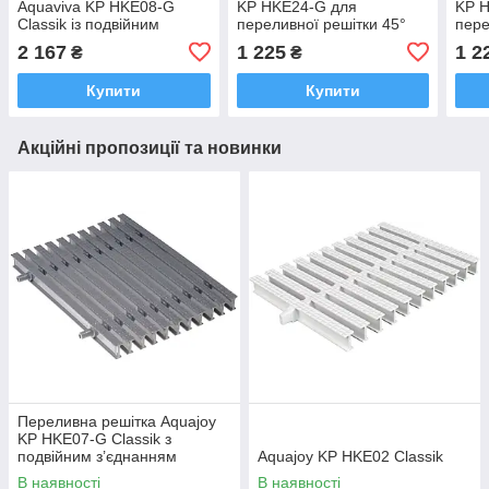
Aquaviva KP HKE08-G
KP HKE24-G для
KP 
Classik із подвійним
переливної решітки 45°
пере
з'єднанням 295x22 мм
195х22 мм
195
2 167
1 225
1 2
₴
₴
(сіра)
Купити
Купити
Акційні пропозиції та новинки
Переливна решітка Aquajoy
KP HKE07-G Classik з
подвійним з’єднанням
Aquajoy KP HKE02 Classik
245х25 мм (сіра)
В наявності
В наявності