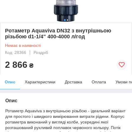
Ротаметр Aquaviva DN32 з внутрішньою
різьбою d1-1/4" 400-4000 л/год
Немає в наявності
Код: 28366
Роздріб
2 866
₴
Опис
Характеристики
Доставка
Оплата
Умови п
Опис
Ротаметр Aquaviva з внутрішньою різьбою - ідеальний варіант
для простого і швидкого вимірювання витрати рідини. Корпус
ротаметра виконаний у вигляді колби, усередині якої
розташований рухливий поплавок червоного кольору. Потік