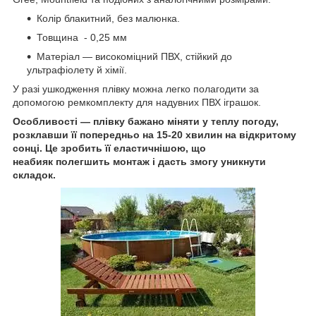
Колір блакитний, без малюнка.
Товщина - 0,25 мм
Матеріал — високоміцний ПВХ, стійкий до
ультрафіолету й хімії.
У разі ушкодження плівку можна легко полагодити за
допомогою ремкомплекту для надувних ПВХ іграшок.
Особливості — плівку бажано міняти у теплу погоду,
розклавши її попередньо на 15-20 хвилин на відкритому
сонці. Це зробить її еластичнішою, що
неабияк полегшить монтаж і дасть змогу уникнути
складок.