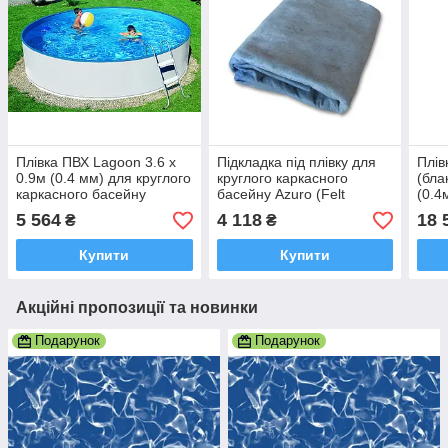
Плівка ПВХ Lagoon 3.6 х
Підкладка під плівку для
Плів
0.9м (0.4 мм) для круглого
круглого каркасного
(бла
каркасного басейну
басейну Azuro (Felt
(0.4
блакитна
underley 4.6 м)
карк
5 564
4 118
18 
₴
₴
Купити
Купити
Акційні пропозиції та новинки
Подарунок
Подарунок