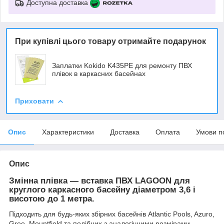
Доступна доставка
При купівлі цього товару отримайте подарунок
Заплатки Kokido K435PE для ремонту ПВХ
плівок в каркасних басейнах
Приховати
Опис
Характеристики
Доставка
Оплата
Умови п
Опис
Змінна плівка — вставка ПВХ LAGOON для
круглого каркасного басейну діаметром 3,6 і
висотою до 1 метра.
Підходить для будь-яких збірних басейнів Atlantic Pools, Azuro,
Gree, Mountfield та подібних з аналогічними розмірами.